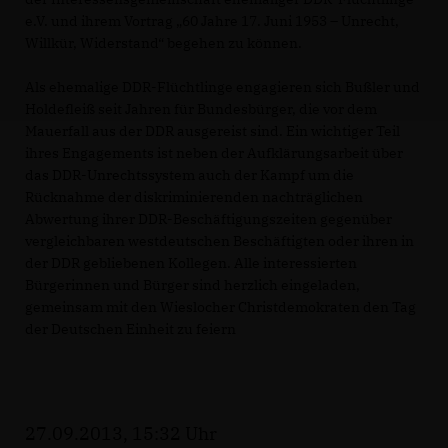
e.V. und ihrem Vortrag „60 Jahre 17. Juni 1953 – Unrecht,
Willkür, Widerstand“ begehen zu können.
Als ehemalige DDR-Flüchtlinge engagieren sich Bußler und
Holdefleiß seit Jahren für Bundesbürger, die vor dem
Mauerfall aus der DDR ausgereist sind. Ein wichtiger Teil
ihres Engagements ist neben der Aufklärungsarbeit über
das DDR-Unrechtssystem auch der Kampf um die
Rücknahme der diskriminierenden nachträglichen
Abwertung ihrer DDR-Beschäftigungszeiten gegenüber
vergleichbaren westdeutschen Beschäftigten oder ihren in
der DDR gebliebenen Kollegen. Alle interessierten
Bürgerinnen und Bürger sind herzlich eingeladen,
gemeinsam mit den Wieslocher Christdemokraten den Tag
der Deutschen Einheit zu feiern
27.09.2013, 15:32 Uhr