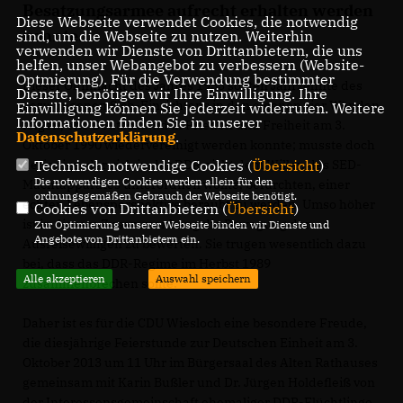
Besatzungsarmee aufrecht erhalten werden
Diese Webseite verwendet Cookies, die notwendig
konnte.
sind, um die Webseite zu nutzen. Weiterhin
verwenden wir Dienste von Drittanbietern, die uns
helfen, unser Webangebot zu verbessern (Website-
Optmierung). Für die Verwendung bestimmter
Dieser Ohnmacht des Jahres 1953 sollten Jahrzehnte des
Dienste, benötigen wir Ihre Einwilligung. Ihre
gezwungenen Sich-Einrichtens in den eigenen vier Wänden
Einwilligung können Sie jederzeit widerrufen. Weitere
Informationen finden Sie in unserer
folgen, ehe Deutschland in Frieden und Freiheit am 3.
Datenschutzerklärung
.
Oktober 1990 wiedervereinigt werden konnte; musste doch
derjenige, der sich in der DDR nicht dem Willen des SED-
Technisch notwendige Cookies (
Übersicht
)
Die notwendigen Cookies werden allein für den
Machtapparates unterordnen wollte, befürchten, einer
ordnungsgemäßen Gebrauch der Webseite benötigt.
echten Lebensperspektive beraubt zu werden. Umso höher
Cookies von Drittanbietern (
Übersicht
)
ist in diesem Zusammenhang die Bewegung der
Zur Optimierung unserer Webseite binden wir Dienste und
Angebote von Drittanbietern ein.
Ausreisewilligen zu bewerten. Sie trugen wesentlich dazu
bei, dass das DDR-Regime im Herbst 1989
Alle akzeptieren
Auswahl speichern
zusammenbrechen sollte.
Daher ist es für die CDU Wiesloch eine besondere Freude,
die diesjährige Feierstunde zur Deutschen Einheit am 3.
Oktober 2013 um 11 Uhr im Bürgersaal des Alten Rathauses
gemeinsam mit Karin Bußler und Dr. Jürgen Holdefleiß von
der Interessensgemeinschaft ehemaliger DDR-Flüchtlinge