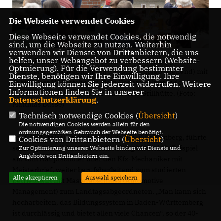
Die Webseite verwendet Cookies
Diese Webseite verwendet Cookies, die notwendig
sind, um die Webseite zu nutzen. Weiterhin
verwenden wir Dienste von Drittanbietern, die uns
helfen, unser Webangebot zu verbessern (Website-
Große Resonanz fand der "Politische Frühschoppen" der
Optmierung). Für die Verwendung bestimmter
CDU-Landtagsabgeordneten Christiane Staab (stehend) mit
Dienste, benötigen wir Ihre Einwilligung. Ihre
Tobias Vogt MdL (stehend), dem Generalsekretär der CDU
Einwilligung können Sie jederzeit widerrufen. Weitere
Informationen finden Sie in unserer
Baden-Württemberg, in der Walldorfer Grillhütte. (Foto:
Datenschutzerklärung
.
Matthias Busse)
Technisch notwendige Cookies (
Übersicht
)
Die notwendigen Cookies werden allein für den
ordnungsgemäßen Gebrauch der Webseite benötigt.
Vogt, Generalsekretär der CDU Baden-Württemberg, führte
Cookies von Drittanbietern (
Übersicht
)
seinen persönlichen beruflichen Weg hierbei als Beispiel
Zur Optimierung unserer Webseite binden wir Dienste und
Angebote von Drittanbietern ein.
an: vom Hauptschüler über den Kfz-Mechaniker mit
Meisterbrief, weiter berufsbegleitend zum studierten
Alle akzeptieren
Auswahl speichern
Betriebswirt mit Masterabschluss (Automotive
Management) zum Landtagsabgeordneten. „Man kann sich
hocharbeiten, das Bildungssystem in Baden-Württemberg
ist durchlässig und bietet allen viele Chancen“, so der 40-