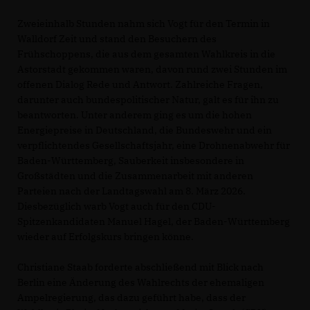
Zweieinhalb Stunden nahm sich Vogt für den Termin in
Walldorf Zeit und stand den Besuchern des
Frühschoppens, die aus dem gesamten Wahlkreis in die
Astorstadt gekommen waren, davon rund zwei Stunden im
offenen Dialog Rede und Antwort. Zahlreiche Fragen,
darunter auch bundespolitischer Natur, galt es für ihn zu
beantworten. Unter anderem ging es um die hohen
Energiepreise in Deutschland, die Bundeswehr und ein
verpflichtendes Gesellschaftsjahr, eine Drohnenabwehr für
Baden-Württemberg, Sauberkeit insbesondere in
Großstädten und die Zusammenarbeit mit anderen
Parteien nach der Landtagswahl am 8. März 2026.
Diesbezüglich warb Vogt auch für den CDU-
Spitzenkandidaten Manuel Hagel, der Baden-Württemberg
wieder auf Erfolgskurs bringen könne.
Christiane Staab forderte abschließend mit Blick nach
Berlin eine Änderung des Wahlrechts der ehemaligen
Ampelregierung, das dazu geführt habe, dass der