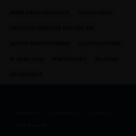
WAHLKREIS WIESLOCH
TOBIAS VOGT
GENERALSEKRETäR DER CDU BW
BADEN-WüRTTEMBERG
LANDTAGSWAHL
8. MäRZ 2026
WIRTSCHAFT
BILDUNG
SICHERHEIT
IMPRESSUM
DATENSCHUTZ
KONTAKT
CDU Baiertal