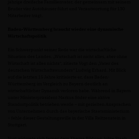
jährige dreifache Familienvater, der gemeinsam mit seinem
Bruder vier Autohäuser führt und Verantwortung für 130
Mitarbeiter trägt.
Baden-Württemberg braucht wieder eine dynamische
Wirtschaftspolitik
Ein Schwerpunkt seiner Rede war die wirtschaftliche
Situation des Landes. „Wirtschaft ist nicht alles, aber ohne
Wirtschaft ist alles nichts“, zitierte Vogt den „Vater des
deutschen Wirtschaftswunders“ Ludwig Erhard. Mit Blick
auf die letzten 15 Jahre kritisierte er, dass Baden-
Württemberg im Vergleich zu Bayern deutlich an
wirtschaftlicher Dynamik verloren habe. Während in Bayern
unter Ministerpräsident Markus Söder eine aktive
Standortpolitik betrieben werde – mit gezielten Ansprachen
von Unternehmen durch das bayerische Staatsministerium
– fehle dieser Gestaltungswille in der Villa Reitzenstein in
Stuttgart.
Vogt widmete sich ferner dem Thema Bildung, lobte Staab