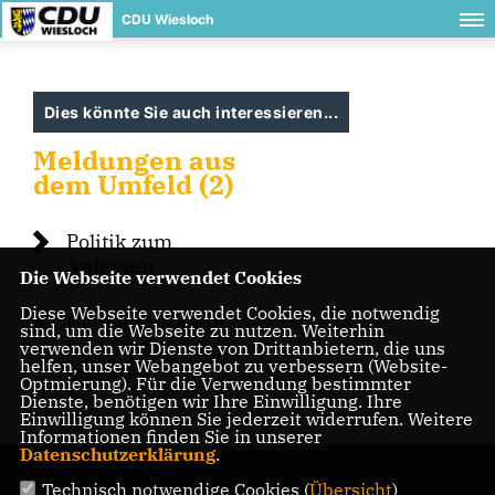
CDU Wiesloch
Dies könnte Sie auch interessieren...
Meldungen aus
dem Umfeld (2)
Politik zum
Anfassen
Die Webseite verwendet Cookies
Diese Webseite verwendet Cookies, die notwendig
Klimaschutz und
sind, um die Webseite zu nutzen. Weiterhin
Fachkräftemangel
verwenden wir Dienste von Drittanbietern, die uns
helfen, unser Webangebot zu verbessern (Website-
diskutiert
Optmierung). Für die Verwendung bestimmter
Dienste, benötigen wir Ihre Einwilligung. Ihre
Einwilligung können Sie jederzeit widerrufen. Weitere
Informationen finden Sie in unserer
Datenschutzerklärung
.
Technisch notwendige Cookies (
Übersicht
)