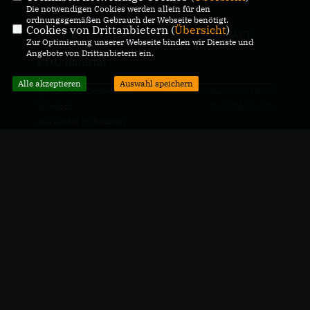
Die notwendigen Cookies werden allein für den
ordnungsgemäßen Gebrauch der Webseite benötigt.
Cookies von Drittanbietern (
Übersicht
)
IMPRESSUM
DATENSCHUTZ
KONTAKT
Zur Optimierung unserer Webseite binden wir Dienste und
Angebote von Drittanbietern ein.
CDU Baiertal
Alle akzeptieren
Auswahl speichern
@2026 CDU Ortsverband
Realisation: Sharkness Media
Wiesloch
GmbH & Co. KG
Alle Rechte vorbehalten.