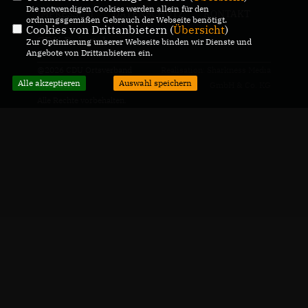
Die notwendigen Cookies werden allein für den
IMPRESSUM
DATENSCHUTZ
KONTAKT
ordnungsgemäßen Gebrauch der Webseite benötigt.
Cookies von Drittanbietern (
Übersicht
)
CDU Baiertal
Zur Optimierung unserer Webseite binden wir Dienste und
Angebote von Drittanbietern ein.
@2026 CDU Ortsverband
Realisation: Sharkness Media
Alle akzeptieren
Auswahl speichern
Wiesloch
GmbH & Co. KG
Alle Rechte vorbehalten.