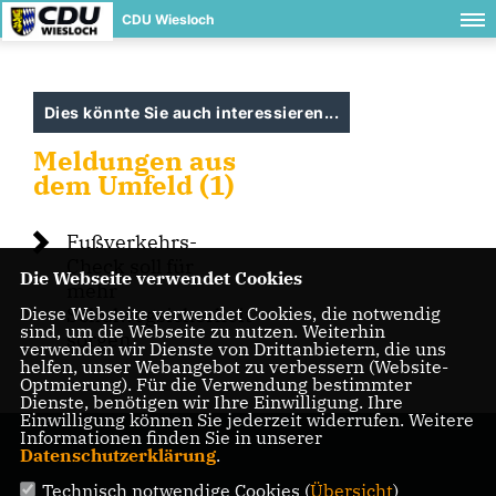
CDU Wiesloch
Dies könnte Sie auch interessieren...
Meldungen aus
dem Umfeld (1)
Fußverkehrs-
Check soll für
Die Webseite verwendet Cookies
mehr
Diese Webseite verwendet Cookies, die notwendig
Schulwegsicherheit
sind, um die Webseite zu nutzen. Weiterhin
sorgen
verwenden wir Dienste von Drittanbietern, die uns
helfen, unser Webangebot zu verbessern (Website-
Optmierung). Für die Verwendung bestimmter
Dienste, benötigen wir Ihre Einwilligung. Ihre
Einwilligung können Sie jederzeit widerrufen. Weitere
Informationen finden Sie in unserer
Datenschutzerklärung
.
Technisch notwendige Cookies (
Übersicht
)