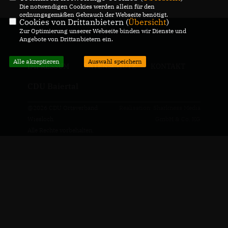
Die notwendigen Cookies werden allein für den
ordnungsgemäßen Gebrauch der Webseite benötigt.
Cookies von Drittanbietern (
Übersicht
)
Zur Optimierung unserer Webseite binden wir Dienste und
Angebote von Drittanbietern ein.
Alle akzeptieren
Auswahl speichern
IMPRESSUM
DATENSCHUTZ
KONTAKT
CDU Baiertal
@2026 CDU Ortsverband
Realisation: Sharkness Media
Wiesloch
GmbH & Co. KG
Alle Rechte vorbehalten.