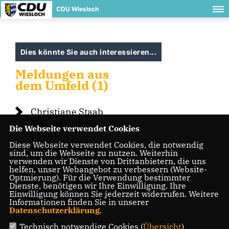
CDU Wiesloch
Dies könnte Sie auch interessieren...
Meldungen aus
dem Umfeld (1)
Christiane Staab
MdL ist Obfrau
Die Webseite verwendet Cookies
der CDU-
Diese Webseite verwendet Cookies, die notwendig
Landtagsfraktion
sind, um die Webseite zu nutzen. Weiterhin
im
verwenden wir Dienste von Drittanbietern, die uns
Untersuchungsausschuss
helfen, unser Webangebot zu verbessern (Website-
Optmierung). Für die Verwendung bestimmter
"Inspekteur der
Dienste, benötigen wir Ihre Einwilligung. Ihre
Polizei &
Einwilligung können Sie jederzeit widerrufen. Weitere
Beförderungspraxis"
Informationen finden Sie in unserer
Datenschutzerklärung
.
gewählt
Technisch notwendige Cookies (
Übersicht
)