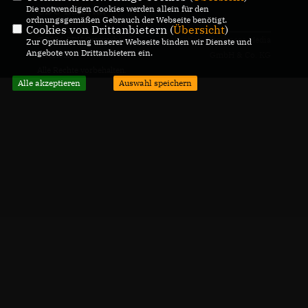
Die notwendigen Cookies werden allein für den
CDU Baiertal
ordnungsgemäßen Gebrauch der Webseite benötigt.
Cookies von Drittanbietern (
Übersicht
)
@2026 CDU Ortsverband
Realisation: Sharkness Media
Zur Optimierung unserer Webseite binden wir Dienste und
Angebote von Drittanbietern ein.
Wiesloch
GmbH & Co. KG
Alle Rechte vorbehalten.
Alle akzeptieren
Auswahl speichern