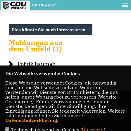
CDU Wiesloch
Dies könnte Sie auch interessieren...
Meldungen aus
dem Umfeld (1)
Politik hautnah
erlebt
Die Webseite verwendet Cookies
Diese Webseite verwendet Cookies, die notwendig
sind, um die Webseite zu nutzen. Weiterhin
verwenden wir Dienste von Drittanbietern, die uns
helfen, unser Webangebot zu verbessern (Website-
Optmierung). Für die Verwendung bestimmter
Dienste, benötigen wir Ihre Einwilligung. Ihre
Einwilligung können Sie jederzeit widerrufen. Weitere
Informationen finden Sie in unserer
IMPRESSUM
DATENSCHUTZ
KONTAKT
Datenschutzerklärung
.
CDU Baiertal
Technisch notwendige Cookies (
Übersicht
)