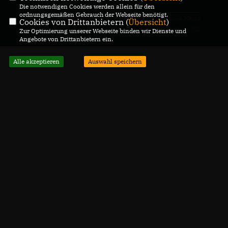
Die notwendigen Cookies werden allein für den
ordnungsgemäßen Gebrauch der Webseite benötigt.
@2026 CDU Ortsverband
Realisation: Sharkness Media
Cookies von Drittanbietern (
Übersicht
)
Wiesloch
GmbH & Co. KG
Zur Optimierung unserer Webseite binden wir Dienste und
Angebote von Drittanbietern ein.
Alle Rechte vorbehalten.
Alle akzeptieren
Auswahl speichern