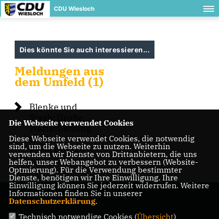
CDU Wiesloch
Dies könnte Sie auch interessieren...
Meldungen aus
dem Umfeld (1)
Blenke und
Staab: Große
Die Webseite verwendet Cookies
Wertschätzung
Diese Webseite verwendet Cookies, die notwendig
für die
sind, um die Webseite zu nutzen. Weiterhin
Feuerwehren
verwenden wir Dienste von Drittanbietern, die uns
helfen, unser Webangebot zu verbessern (Website-
Optmierung). Für die Verwendung bestimmter
Dienste, benötigen wir Ihre Einwilligung. Ihre
Einwilligung können Sie jederzeit widerrufen. Weitere
Informationen finden Sie in unserer
Datenschutzerklärung
.
Technisch notwendige Cookies (
Übersicht
)