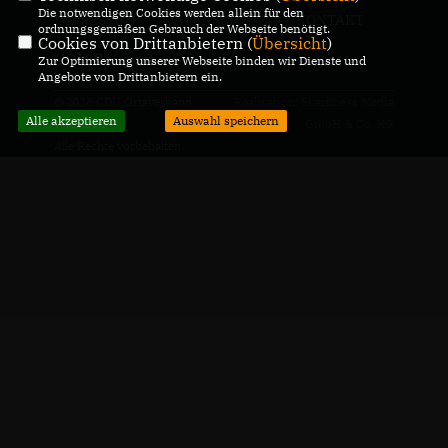
Die notwendigen Cookies werden allein für den
IMPRESSUM
DATENSCHUTZ
KONTAKT
ordnungsgemäßen Gebrauch der Webseite benötigt.
Cookies von Drittanbietern (
Übersicht
)
CDU Baiertal
Zur Optimierung unserer Webseite binden wir Dienste und
Angebote von Drittanbietern ein.
@2026 CDU Ortsverband
Realisation: Sharkness Media
Alle akzeptieren
Auswahl speichern
Wiesloch
GmbH & Co. KG
Alle Rechte vorbehalten.