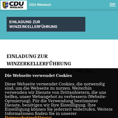
CDU Wiesloch
EINLADUNG ZUR
WINZERKELLERFÜHRUNG
EINLADUNG ZUR
WINZERKELLERFÜHRUNG
am Freitag, 16.06.2023 um 17:00 Uhr,
Die Webseite verwendet Cookies
Diese Webseite verwendet Cookies, die notwendig
sind, um die Webseite zu nutzen. Weiterhin
verwenden wir Dienste von Drittanbietern, die uns
Liebe Mitglieder der CDU Wiesloch,
helfen, unser Webangebot zu verbessern (Website-
hiermit lade ich Sie zur Winzerkellerführung am Freitag,
Optmierung). Für die Verwendung bestimmter
Dienste, benötigen wir Ihre Einwilligung. Ihre
16.06.2023 um 17:00 Uhr,
Einwilligung können Sie jederzeit widerrufen. Weitere
Winzerkeller, Bögnerweg 3 in 69168 Wiesloch herzlich ein.
Informationen finden Sie in unserer
Treffpunkt ist um 17.00 Uhr an der Winzerrast beim
Datenschutzerklärung
.