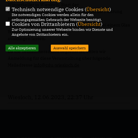
Winzerkeller in Wiesloch. Start der
Technisch notwendige Cookies (
Übersicht
)
Führung ist um 17.30 Uhr. Im Anschluss an die Führung
Die notwendigen Cookies werden allein für den
möchten wir zusammen bei der
ordnungsgemäßen Gebrauch der Webseite benötigt.
Cookies von Drittanbietern (
Übersicht
)
Winzerrast einkehren und die Veranstaltung bei einem Glas
Zur Optimierung unserer Webseite binden wir Dienste und
Wein und guten Gesprächen
Angebote von Drittanbietern ein.
ausklingen lassen.
Alle akzeptieren
Auswahl speichern
Da die Teilnehmeranzahl begrenzt ist, bitten wir
Anmeldung für diese Veranstaltung über folgende
Mailadresse
info@cdu-wiesloch.de
Wiesloch, 12.06.2023, 22:37 Uhr