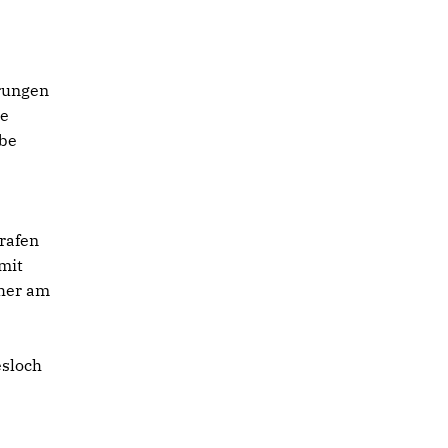
erungen
ie
bbe
rafen
mit
cher am
esloch