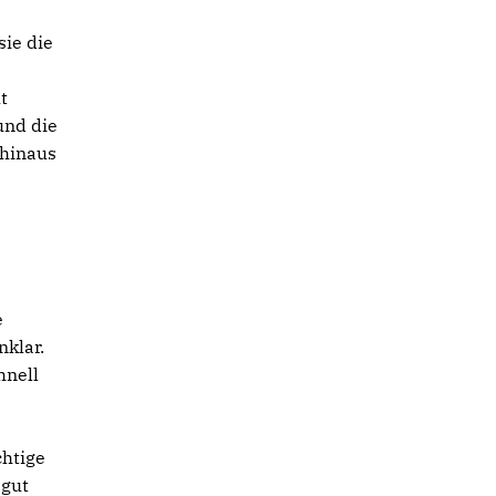
sie die
t
und die
 hinaus
r
e
klar.
hnell
chtige
 gut