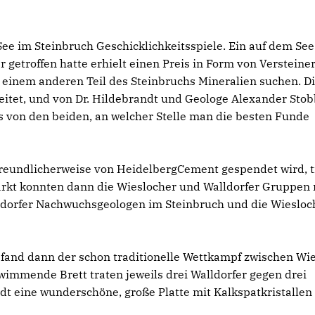
e im Steinbruch Geschicklichkeitsspiele. Ein auf dem See
 getroffen hatte erhielt einen Preis in Form von Verstein
n einem anderen Teil des Steinbruchs Mineralien suchen. D
eitet, und von Dr. Hildebrandt und Geologe Alexander Sto
s von den beiden, an welcher Stelle man die besten Funde
freundlicherweise von HeidelbergCement gespendet wird, t
ärkt konnten dann die Wieslocher und Walldorfer Gruppen 
lldorfer Nachwuchsgeologen im Steinbruch und die Wieslo
 fand dann der schon traditionelle Wettkampf zwischen Wi
hwimmende Brett traten jeweils drei Walldorfer gegen drei
ndt eine wunderschöne, große Platte mit Kalkspatkristallen