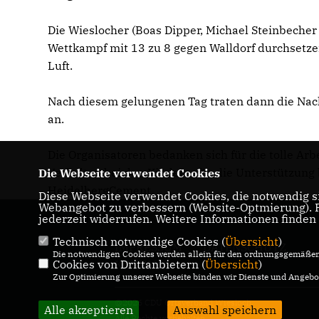
Die Wieslocher (Boas Dipper, Michael Steinbeche
Wettkampf mit 13 zu 8 gegen Walldorf durchsetz
Luft.
Nach diesem gelungenen Tag traten dann die Nac
an.
Die Organisatoren bedanken sich für die tolle Arb
Verhalten bei den Kindern, für die Unterstützung 
Die Webseite verwendet Cookies
HeidelbergCement.
Diese Webseite verwendet Cookies, die notwendig si
Webangebot zu verbessern (Website-Optmierung). Fü
jederzeit widerrufen. Weitere Informationen finden
Technisch notwendige Cookies (
Übersicht
)
IMPRESSUM
DATENSCHUTZ
Die notwendigen Cookies werden allein für den ordnungsgemäßen 
Cookies von Drittanbietern (
KONTAKT
Übersicht
)
Zur Optimierung unserer Webseite binden wir Dienste und Angebot
@2026 CDU Ortsverband Wiesloch
Alle akzeptieren
Auswahl speichern
Alle Rechte vorbehalten.