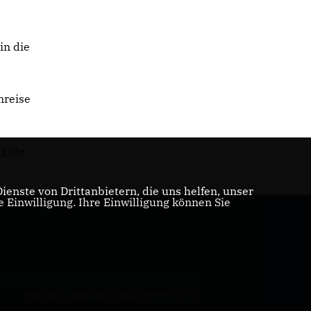
in die
mreise
 gute
enste von Drittanbietern, die uns helfen, unser
Einwilligung. Ihre Einwilligung können Sie
Realisation: Sharkness Media GmbH & Co. KG