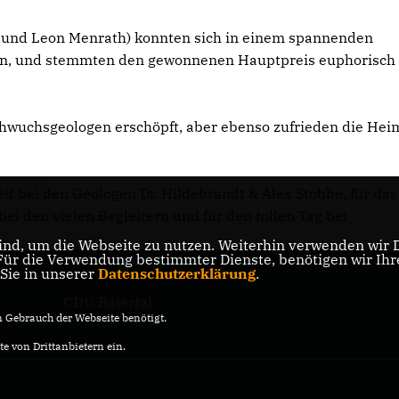
r und Leon Menrath) konnten sich in einem spannenden
en, und stemmten den gewonnenen Hauptpreis euphorisch 
hwuchsgeologen erschöpft, aber ebenso zufrieden die Hei
eit bei den Geologen Dr. Hildebrandt & Alex Stobbe, für das
bei den vielen Begleitern und für den tollen Tag bei
nd, um die Webseite zu nutzen. Weiterhin verwenden wir Di
r die Verwendung bestimmter Dienste, benötigen wir Ihre 
 Sie in unserer
Datenschutzerklärung
.
CDU Baiertal
Gebrauch der Webseite benötigt.
e von Drittanbietern ein.