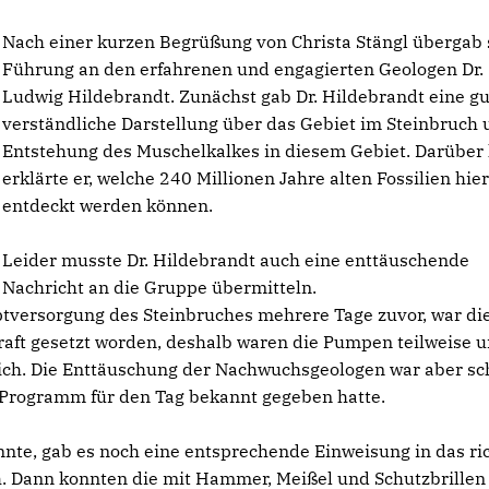
Nach einer kurzen Begrüßung von Christa Stängl übergab 
Führung an den erfahrenen und engagierten Geologen Dr.
Ludwig Hildebrandt. Zunächst gab Dr. Hildebrandt eine gu
verständliche Darstellung über das Gebiet im Steinbruch 
Entstehung des Muschelkalkes in diesem Gebiet. Darüber
erklärte er, welche 240 Millionen Jahre alten Fossilien hie
entdeckt werden können.
Leider musste Dr. Hildebrandt auch eine enttäuschende
Nachricht an die Gruppe übermitteln.
ptversorgung des Steinbruches mehrere Tage zuvor, war di
ft gesetzt worden, deshalb waren die Pumpen teilweise un
ich. Die Enttäuschung der Nachwuchsgeologen war aber sc
e Programm für den Tag bekannt gegeben hatte.
nnte, gab es noch eine entsprechende Einweisung in das ri
h. Dann konnten die mit Hammer, Meißel und Schutzbrillen