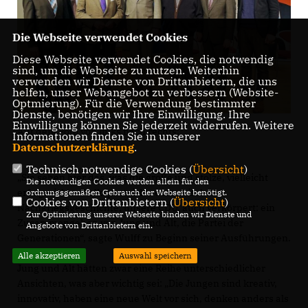
Die Webseite verwendet Cookies
Diese Webseite verwendet Cookies, die notwendig
sind, um die Webseite zu nutzen. Weiterhin
verwenden wir Dienste von Drittanbietern, die uns
helfen, unser Webangebot zu verbessern (Website-
Optmierung). Für die Verwendung bestimmter
Dienste, benötigen wir Ihre Einwilligung. Ihre
Einwilligung können Sie jederzeit widerrufen. Weitere
Auf dem Foto von links nach rechts:
Informationen finden Sie in unserer
Datenschutzerklärung
.
Technisch notwendige Cookies (
Übersicht
)
Sie sehen hier das, was die große und stolze, vielleicht
Die notwendigen Cookies werden allein für den
erfolgreichste Volkspartei der europäischen
ordnungsgemäßen Gebrauch der Webseite benötigt.
Cookies von Drittanbietern (
Übersicht
)
Nachkriegsgeschichte, unsere CDU, auch verkörpert: ein
Zur Optimierung unserer Webseite binden wir Dienste und
Zusammengehen von Jung und Alt, die Partei der
Angebote von Drittanbietern ein.
Generationen“, sagte Wulff zu Beginn seiner Ausführungen.
Alle akzeptieren
Auswahl speichern
Jung und Alt hätten zwar eine Reihe unterschiedlicher
Ansichten, was aber wichtig sei: „Die Jungen sind kreativ,
innovativ, haben eine neue Welt vor sich, denken anders als