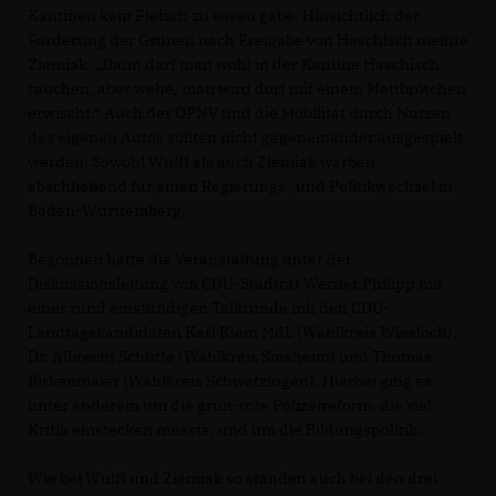
Kantinen kein Fleisch zu essen gäbe. Hinsichtlich der
Forderung der Grünen nach Freigabe von Haschisch meinte
Ziemiak: „Dann darf man wohl in der Kantine Haschisch
rauchen, aber wehe, man wird dort mit einem Mettbrötchen
erwischt.“ Auch der ÖPNV und die Mobilität durch Nutzen
des eigenen Autos sollten nicht gegeneinander ausgespielt
werden. Sowohl Wulff als auch Ziemiak warben
abschließend für einen Regierungs- und Politikwechsel in
Baden-Württemberg.
Begonnen hatte die Veranstaltung unter der
Diskussionsleitung von CDU-Stadtrat Werner Philipp mit
einer rund einstündigen Talkrunde mit den CDU-
Landtagskandidaten Karl Klein MdL (Wahlkreis Wiesloch),
Dr. Albrecht Schütte (Wahlkreis Sinsheim) und Thomas
Birkenmaier (Wahlkreis Schwetzingen). Hierbei ging es
unter anderem um die grün-rote Polizeireform, die viel
Kritik einstecken musste, und um die Bildungspolitik.
Wie bei Wulff und Ziemiak so standen auch bei den drei