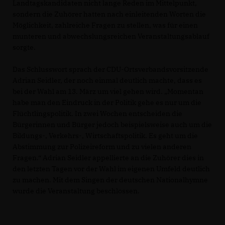
Landtagskandidaten nicht lange Reden im Mittelpunkt,
sondern die Zuhörer hatten nach einleitenden Worten die
Möglichkeit, zahlreiche Fragen zu stellen, was für einen
munteren und abwechslungsreichen Veranstaltungsablauf
sorgte.
Das Schlusswort sprach der CDU-Ortsverbandsvorsitzende
Adrian Seidler, der noch einmal deutlich machte, dass es
bei der Wahl am 13. März um viel gehen wird. „Momentan
habe man den Eindruck in der Politik gehe es nur um die
Flüchtlingspolitik. In zwei Wochen entscheiden die
Bürgerinnen und Bürger jedoch beispielsweise auch um die
Bildungs-, Verkehrs-, Wirtschaftspolitik. Es geht um die
Abstimmung zur Polizeireform und zu vielen anderen
Fragen.“ Adrian Seidler appellierte an die Zuhörer dies in
den letzten Tagen vor der Wahl im eigenen Umfeld deutlich
zu machen. Mit dem Singen der deutschen Nationalhymne
wurde die Veranstaltung beschlossen.