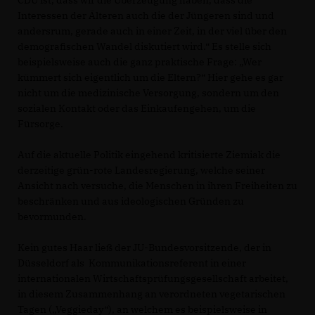
CDU ist, dass wir die Überzeugung haben, dass die
Interessen der Älteren auch die der Jüngeren sind und
andersrum, gerade auch in einer Zeit, in der viel über den
demografischen Wandel diskutiert wird.“ Es stelle sich
beispielsweise auch die ganz praktische Frage: „Wer
kümmert sich eigentlich um die Eltern?“ Hier gehe es gar
nicht um die medizinische Versorgung, sondern um den
sozialen Kontakt oder das Einkaufengehen, um die
Fürsorge.
Auf die aktuelle Politik eingehend kritisierte Ziemiak die
derzeitige grün-rote Landesregierung, welche seiner
Ansicht nach versuche, die Menschen in ihren Freiheiten zu
beschränken und aus ideologischen Gründen zu
bevormunden.
Kein gutes Haar ließ der JU-Bundesvorsitzende, der in
Düsseldorf als Kommunikationsreferent in einer
internationalen Wirtschaftsprüfungsgesellschaft arbeitet,
in diesem Zusammenhang an verordneten vegetarischen
Tagen („Veggieday“), an welchem es beispielsweise in