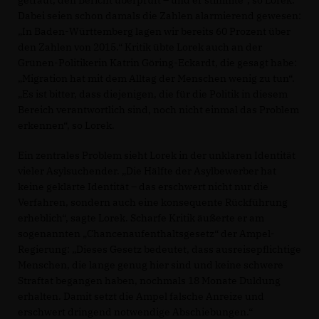
getraut, den Bericht überprüft – und er stimmte“, so Lorek.
Dabei seien schon damals die Zahlen alarmierend gewesen:
In Baden-Württemberg lagen wir bereits 60 Prozent über
den Zahlen von 2015.“ Kritik übte Lorek auch an der
Grünen-Politikerin Katrin Göring-Eckardt, die gesagt habe:
Migration hat mit dem Alltag der Menschen wenig zu tun“.
Es ist bitter, dass diejenigen, die für die Politik in diesem
Bereich verantwortlich sind, noch nicht einmal das Problem
erkennen“, so Lorek.
Ein zentrales Problem sieht Lorek in der unklaren Identität
vieler Asylsuchender. „Die Hälfte der Asylbewerber hat
keine geklärte Identität – das erschwert nicht nur die
Verfahren, sondern auch eine konsequente Rückführung
erheblich“, sagte Lorek. Scharfe Kritik äußerte er am
sogenannten „Chancenaufenthaltsgesetz“ der Ampel-
Regierung: „Dieses Gesetz bedeutet, dass ausreisepflichtige
Menschen, die lange genug hier sind und keine schwere
Straftat begangen haben, nochmals 18 Monate Duldung
erhalten. Damit setzt die Ampel falsche Anreize und
erschwert dringend notwendige Abschiebungen.“