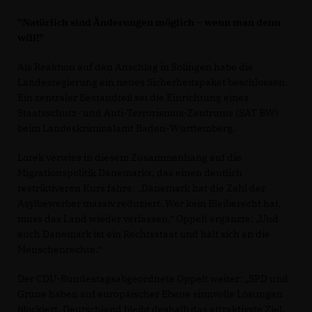
"Natürlich sind Änderungen möglich – wenn man denn
will!"
Als Reaktion auf den Anschlag in Solingen habe die
Landesregierung ein neues Sicherheitspaket beschlossen.
Ein zentraler Bestandteil sei die Einrichtung eines
Staatsschutz- und Anti-Terrorismus-Zentrums (SAT BW)
beim Landeskriminalamt Baden-Württemberg.
Lorek verwies in diesem Zusammenhang auf die
Migrationspolitik Dänemarks, das einen deutlich
restriktiveren Kurs fahre: „Dänemark hat die Zahl der
Asylbewerber massiv reduziert. Wer kein Bleiberecht hat,
muss das Land wieder verlassen.“ Oppelt ergänzte: „Und
auch Dänemark ist ein Rechtsstaat und hält sich an die
Menschenrechte.“
Der CDU-Bundestagsabgeordnete Oppelt weiter: „SPD und
Grüne haben auf europäischer Ebene sinnvolle Lösungen
blockiert. Deutschland bleibt deshalb das attraktivste Ziel,