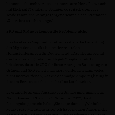
können nicht mehr.“ Auch sie unterstütze Merz‘ Plan, auch
mit Blick auf Mannheim, Solingen oder Aschaffenburg
sowie zahlreiche vorangegangene schreckliche Straftaten:
Uns reicht es schon lange.“
SPD und Grüne erkennen die Probleme nicht
Staatssekretär Siegfried Lorek unterstrich die Bedeutung
der Migrationspolitik als eine der zentralen
Herausforderungen für Deutschland. „Das Thema brennt
der Bevölkerung unter den Nägeln“, sagte Lorek. Er
kritisierte, dass die CDU für ihren Antrag im Bundestag von
Grünen und SPD scharf attackiert werde. „Ich kann vieles
nicht nachvollziehen, was die ehemalige Ampelregierung in
diesem Bereich beschlossen hat“, so Lorek weiter.
Er erinnerte an eine Aussage von Bundesinnenministerin
Nancy Faeser (SPD) vom 24. November 2022, die ihn
fassungslos gemacht habe. „Sie sagte damals: ‚Wir haben
keine große Migrationskrise.‘ Ich habe meinen Augen nicht