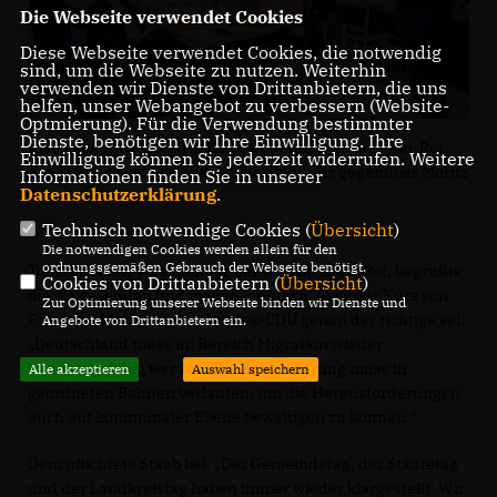
Die Webseite verwendet Cookies
Diese Webseite verwendet Cookies, die notwendig
sind, um die Webseite zu nutzen. Weiterhin
verwenden wir Dienste von Drittanbietern, die uns
helfen, unser Webangebot zu verbessern (Website-
Optmierung). Für die Verwendung bestimmter
Dienste, benötigen wir Ihre Einwilligung. Ihre
Klartext sprach Siegfried Lorek (stehend) in St. Leon-Rot.
Einwilligung können Sie jederzeit widerrufen. Weitere
Am Tisch vorne: Christiane Staab MdL, ihr gegenüber Moritz
Informationen finden Sie in unserer
Datenschutzerklärung
.
Oppelt MdB.
Technisch notwendige Cookies (
Übersicht
)
Die notwendigen Cookies werden allein für den
ordnungsgemäßen Gebrauch der Webseite benötigt.
Tobias Berger, Vorsitzender der CDU St. Leon-Rot, begrüßte
Cookies von Drittanbietern (
Übersicht
)
die Anwesenden und machte deutlich, dass der Kurs von
Zur Optimierung unserer Webseite binden wir Dienste und
Friedrich Merz und der Bundes-CDU genau der richtige sei:
Angebote von Drittanbietern ein.
Deutschland muss im Bereich Migration wieder
handlungsfähig werden. Die Zuwanderung muss in
Alle akzeptieren
Auswahl speichern
geordneten Bahnen verlaufen, um die Herausforderungen
auch auf kommunaler Ebene bewältigen zu können.“
Dem pflichtete Staab bei: „Der Gemeindetag, der Städtetag
und der Landkreistag haben immer wieder klargestellt: Wir