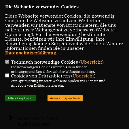
beteiligt sich am
Die Webseite verwendet Cookies
Aktionstag der
CDU Rhein-
Diese Webseite verwendet Cookies, die notwendig
Neckar
sind, um die Webseite zu nutzen. Weiterhin
verwenden wir Dienste von Drittanbietern, die uns
helfen, unser Webangebot zu verbessern (Website-
Optmierung). Für die Verwendung bestimmter
Aktionstag der
Dienste, benötigen wir Ihre Einwilligung. Ihre
CDU Rhein-
Einwilligung können Sie jederzeit widerrufen. Weitere
Neckar
Informationen finden Sie in unserer
Datenschutzerklärung
.
Technisch notwendige Cookies (
Übersicht
)
Die notwendigen Cookies werden allein für den
ordnungsgemäßen Gebrauch der Webseite benötigt.
MEHR
Cookies von Drittanbietern (
Übersicht
)
Zur Optimierung unserer Webseite binden wir Dienste und
Angebote von Drittanbietern ein.
Meldungen aus
dem Umland
Alle akzeptieren
Auswahl speichern
(32)
Kräusslich: "Das
Aufgeben der