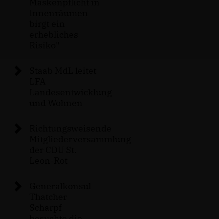
Maskenpflicht in
Innenräumen
birgt ein
erhebliches
Risiko"
Staab MdL leitet
LFA
Landesentwicklung
und Wohnen
Richtungsweisende
Mitgliederversammlung
der CDU St.
Leon-Rot
Generalkonsul
Thatcher
Scharpf
besuchte die