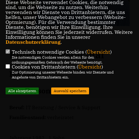
Diese Webseite verwendet Cookies, die notwendig
sind, um die Webseite zu nutzen. Weiterhin
verwenden wir Dienste von Drittanbietern, die uns
helfen, unser Webangebot zu verbessern (Website-
Optmierung). Für die Verwendung bestimmter
Dienste, benötigen wir Ihre Einwilligung. Ihre
Einwilligung können Sie jederzeit widerrufen. Weitere
Informationen finden Sie in unserer
Pressebild
Datenschutzerklärung
.
Robert Schweisthal
Technisch notwendige Cookies (
Übersicht
)
Die notwendigen Cookies werden allein für den
ordnungsgemäßen Gebrauch der Webseite benötigt.
Cookies von Drittanbietern (
Übersicht
)
Kontakt
Zur Optimierung unserer Webseite binden wir Dienste und
Angebote von Drittanbietern ein.
Zur Person
Alle akzeptieren
Auswahl speichern
Beruf:
IT Beratung / Service & Support
Familienstand:
verheiratet
Jahrgang 1982, 1 Sohn,